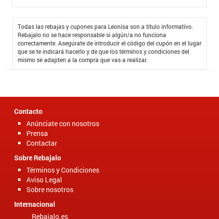
pantalón o vestido que me ponga. Los vestidos de baño también son
exclusivos los diseños ayudan a ocultar cositas que como mujeres no
queremos que se nos vean. Leonisa es mi tienda de confianza y sé
que siempre me va a ayudar a seleccionar la mejor ropa interior a los
Todas las rebajas y cupones para Leonisa son a título informativo.
mejores precios, ya que con el
Cupón Promocional Leonisa
obtengo
Rebajalo no se hace responsable si algún/a no funciona
descuentos exclusivos en mis compras, así ahorro dinero y obtengo lo
correctamente. Asegúrate de introducir el código del cupón en el lugar
que más me gusta.
que se te indicará hacerlo y de que los términos y condiciones del
mismo se adapten a la compra que vas a realizar.
Contacto
Anúnciate con nosotros
Prensa
Contactar
Sobre Rebajalo
Términos y Condiciones
Aviso Legal
Sobre nosotros
Internacional
Rebajalo.es