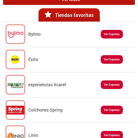
Tiendas favoritas
Bylmo
Ver Cupones
Éxito
Ver Cupones
experiencias Xcaret
Ver Cupones
Colchones Spring
Ver Cupones
Linio
Ver Cupones