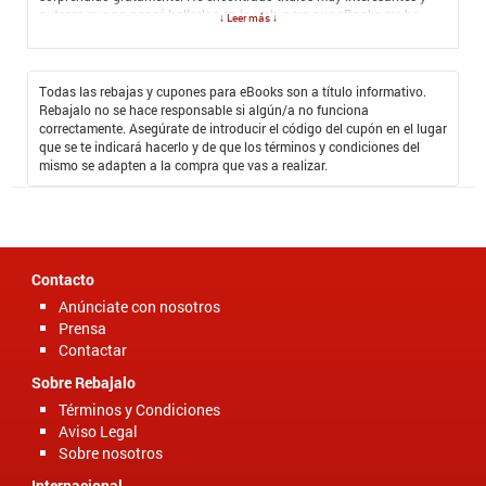
autores que no pensé hallarlos en la web, pero que eBooks me ha
↓ Leer más ↓
ofrecido de una forma extraordinaria y lo mejor es que puedo acceder
a ellos y leerlos cuando yo quiera, sin tener el peso físico de grandes
libros, tenerlos en las manos es maravilloso y disfrutar sus ediciones
también, pero por ejemplo, para viajeras como yo, se hace mucho más
Todas las rebajas y cupones para eBooks son a título informativo.
fácil tener los libros que más quiero en forma digital, es como llevar
Rebajalo no se hace responsable si algún/a no funciona
una gran biblioteca en la mano y con la posibilidad de un clic. Los
correctamente. Asegúrate de introducir el código del cupón en el lugar
precios también son muy cómodos además de que existe la
que se te indicará hacerlo y de que los términos y condiciones del
posibilidad de usar el
Código Promocional eBooks
con el que las
mismo se adapten a la compra que vas a realizar.
compras se mejoran en gran medida y se puede acceder a más libros.
Contacto
Anúnciate con nosotros
Prensa
Contactar
Sobre Rebajalo
Términos y Condiciones
Aviso Legal
Sobre nosotros
Internacional