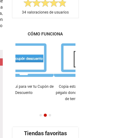
ue
da
34
valoraciones de usuarios
a,
en
co
CÓMO FUNCIONA
Copia esta cupón descuento y
pégalo donde te lo indiquen antes
de terminar tu compra.
Tiendas favoritas