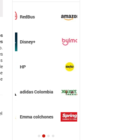
Amazon
Colombia
os
es
Bylmo
o.
es
ás
de
Éxito
se
ue
experiencias
Xcaret
el
Colchones Spring