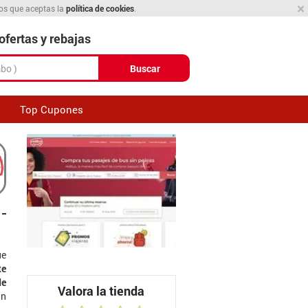
×
mos que aceptas la
política de cookies
.
fertas y rebajas
Buscar
Top Cupones
ue
te
de
Valora la tienda
an