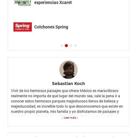
experiencias Xcaret
Colchones Spring
Sebastian Koch
Vivir de los hermosos paisajes que ofrece México es maravillosos
realmente no importa de qué lugar del mundo sea, vale la pena ir a
conocer estos hermosos parques majestuosos llenos de belleza y
majestuosidad, es increíble todo lo que desconocemos que existe en
nuestro propio planeta, mis familia y yo disfrutamos de paisajes y
ecosistemas realmente maravillosos es perfecto, no hay palabras
↓ Leer más ↓
para describir la perfección de estos paisajes, todos los parques
Xcaret, Xel-Há, Xplor, Xplor fuego, Xichen, Xenotes, Xoximilco tiene n
algo mágico que hace que estos lugares se vuelvan únicos. Lo mejor