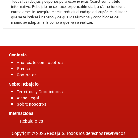
de todo es que manejan precios realmente económicos, que se
Todas las rebajas y cupones para experiencias Xcaret son a título
acomodan perfectamente a las posibilidades de pago de cualquier
informativo. Rebajalo no se hace responsable si algún/a no funciona
persona, adicional a sus tarifas con el
Código Descuento experiencia
correctamente. Asegúrate de introducir el código del cupón en el lugar
Xcaret
obtuvimos un descuento realmente significativo, es imposible
que se te indicará hacerlo y de que los términos y condiciones del
creer que se puede disfrutar de estos paisajes a precios tan módicos
mismo se adapten a la compra que vas a realizar.
como los que ofrece experiencia Xcaret.
Contacto
Anúnciate con nosotros
Prensa
Contactar
Sobre Rebajalo
Términos y Condiciones
Aviso Legal
Sobre nosotros
Internacional
Rebajalo.es
Copyright © 2026 Rebajalo. Todos los derechos reservados.