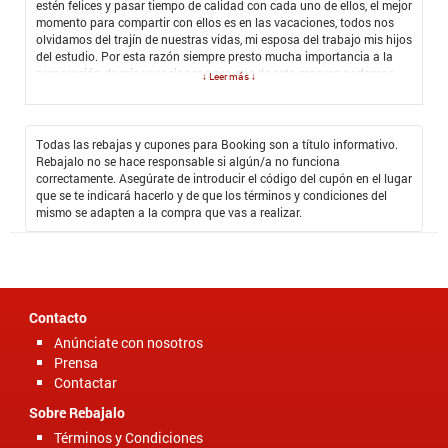
estén felices y pasar tiempo de calidad con cada uno de ellos, el mejor
momento para compartir con ellos es en las vacaciones, todos nos
olvidamos del trajín de nuestras vidas, mi esposa del trabajo mis hijos
del estudio. Por esta razón siempre presto mucha importancia a la
preparación de mis vacaciones para que de esta manera podamos
↓ Leer más ↓
disfrutar de momentos únicos e inolvidables.
Con el
Cupón Promocional Booking
siempre logro disfrutar de las
mejores vacaciones, he conocido los paraísos más hermosos que he
Todas las rebajas y cupones para Booking son a título informativo.
visto, junto a mi familia hemos viajado a de México, Aruba, Republica
Rebajalo no se hace responsable si algún/a no funciona
Dominicana, Costa Rica y Colombia. Me encanta viajar pero lo que
correctamente. Asegúrate de introducir el código del cupón en el lugar
más me gusta es alojarme Booking siempre disfruto de las mejores
que se te indicará hacerlo y de que los términos y condiciones del
experiencias. Mi familia siempre queda muy feliz después de cada
mismo se adapten a la compra que vas a realizar.
una de las vacaciones que hemos tenido y esto no ha ayudado para
unirnos y fortalecer más nuestro núcleo familiar.
Contacto
Anúnciate con nosotros
Prensa
Contactar
Sobre Rebajalo
Términos y Condiciones