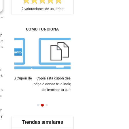
2
valoraciones de usuarios
CÓMO FUNCIONA
en
de
ás
en
os
Copia esta cupón descuento y
pégalo donde te lo indiquen antes
as
de terminar tu compra.
os
on
 y
Tiendas similares