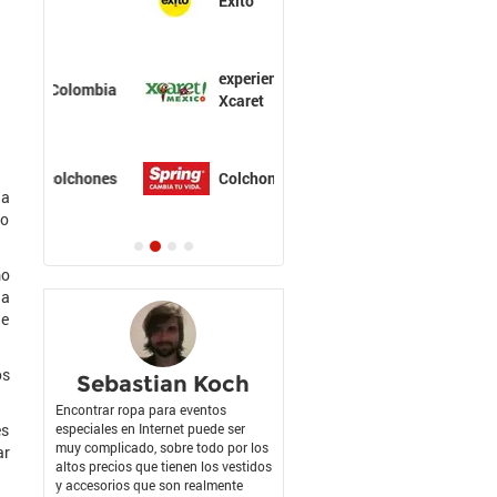
Éxito
experiencias
Xcaret
Colchones Spring
 a
mo
mo
ha
ue
os
Sebastian Koch
Encontrar ropa para eventos
es
especiales en Internet puede ser
muy complicado, sobre todo por los
ar
altos precios que tienen los vestidos
y accesorios que son realmente