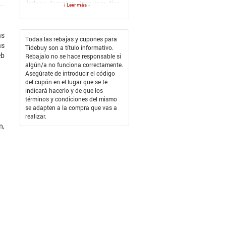
lindos y elegantes. Hace unos días
↓ Leer más ↓
me encontré el website de TideBuy…
Me anime a comprar y buscando
algún Cupón u Oferta, encontré en
as
Rebájalo Colombia un espectacular
Todas las rebajas y cupones para
ás
Código Descuento TideBuy
, con el
Tidebuy son a título informativo.
eb
que puede ahorrar dinero en mi
Rebajalo no se hace responsable si
compra.
algún/a no funciona correctamente.
Asegúrate de introducir el código
El vestido que compre fue
del cupón en el lugar que se te
simplemente hermoso. La calidad
indicará hacerlo y de que los
fue excelente, el color es muy vivo y
términos y condiciones del mismo
el corte es único. Siempre que lo uso
se adapten a la compra que vas a
siento que complementa mi
realizar.
personalidad…. No tuve problemas
n,
en el proceso de pago y envió. Sí
tienen algún evento importante, ¡no
dudes en comprar en esta tienda
online!