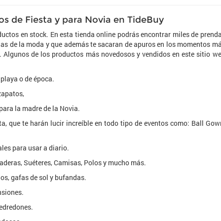
s de Fiesta y para Novia en TideBuy
uctos en stock. En esta tienda online podrás encontrar miles de prend
cias de la moda y que además te sacaran de apuros en los momentos m
a. Algunos de los productos más novedosos y vendidos en este sitio w
 playa o de época.
zapatos,
para la madre de la Novia.
a, que te harán lucir increíble en todo tipo de eventos como: Ball Gow
les para usar a diario.
aderas, Suéteres, Camisas, Polos y mucho más.
los, gafas de sol y bufandas.
nsiones.
 edredones.