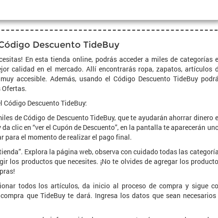
 Código Descuento TideBuy
esitas! En esta tienda online, podrás acceder a miles de categorías 
or calidad en el mercado. Allí encontrarás ropa, zapatos, artículos 
o muy accesible. Además, usando el Código Descuento TideBuy podr
 Ofertas.
el Código Descuento TideBuy:
iles de Código de Descuento TideBuy, que te ayudarán ahorrar dinero 
 da clic en “ver el Cupón de Descuento”, en la pantalla te aparecerán un
r para el momento de realizar el pago final.
a tienda”. Explora la página web, observa con cuidado todas las categorí
gir los productos que necesites. ¡No te olvides de agregar los product
pras!
onar todos los artículos, da inicio al proceso de compra y sigue c
 compra que TideBuy te dará. Ingresa los datos que sean necesarios