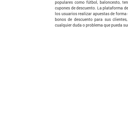
populares como fútbol, baloncesto, ten
cupones de descuento. La plataforma de S
los usuarios realizar apuestas de forma
bonos de descuento para sus clientes, 
cualquier duda o problema que pueda surg