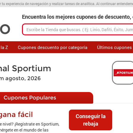
r tu experiencia de navegación y realizar tareas de analítica. Al continuar entende
Encuentra los mejores cupones de descuento, o
la Z
Cupones descuento por categoría
Últimos cupones
al Sportium
m agosto, 2026
Cupones Populares
gana fácil
Conseguir la
rebaja
te nivel? ¡Regístrate en Sportium,
érgete en el mundo de las