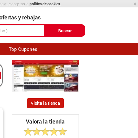
×
mos que aceptas la
política de cookies
.
fertas y rebajas
Buscar
Top Cupones
Visita la tienda
Valora la tienda