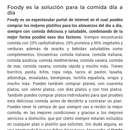
Foody es la solución para la comida día a
día
Foody es un espectacular portal de internet en el cual puedes
comprar los mejores platillos para los almuerzos del día a día,
siempre con comida deliciosa y saludable, combinando de la
mejor forma posible esos dos factores
. Siempre encontrarás
comida con 25% carbohidratos, 25% proteína y 50% vegetales y
verduras además de snacks y bebidas saludables como
complementos. Encuentras comida italiana, comida italiana,
comida asiática, comida mediterránea, comida casera, comida
de mar, comida casera, comida rápida y mucho más. Tienes
burritos, pasta, bifes, ropa vieja, tacos al pastor, lasaña,
albóndiga, ensaladas, berenjenas, tortilla española, wraps y
mucho más. Puedes también comprar planes, con cuarenta
platos, con veinte platos, con diez platos y con tres platos.
También puedes comprar platos individuales para que pruebes
esta deliciosa comida antes de decidirte a contratar un plan.
Puedes tener la certeza de que siempre vas a recibir la mejor
comida, en las mejores condiciones y gracias a los mejores
servicios a domicilio, que por cierto siempre estarán incluidos
en cualquier plan o platillo que solicites. Sin duda alguna, es
una oportunidad que no debes dejar pasar. Aprovecha el
Cupón