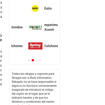
os
 y
Éxito
te
la
experiencias
Xcaret
o
e
Colchones Spring
os
da
er
do
r,
Todas las rebajas y cupones para
on
Shoppe son a título informativo.
lo
Rebajalo no se hace responsable si
sí
algún/a no funciona correctamente.
Asegúrate de introducir el código
del cupón en el lugar que se te
indicará hacerlo y de que los
términos y condiciones del mismo