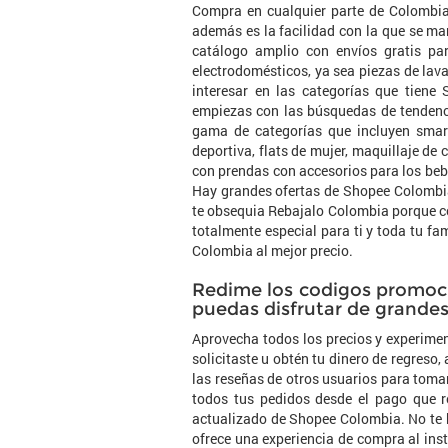
Compra en cualquier parte de Colombia
además es la facilidad con la que se man
catálogo amplio con envíos gratis pa
electrodomésticos, ya sea piezas de lav
interesar en las categorías que tien
empiezas con las búsquedas de tendenci
gama de categorías que incluyen smar
deportiva, flats de mujer, maquillaje de 
con prendas con accesorios para los beb
Hay grandes ofertas de Shopee Colombia
te obsequia Rebajalo Colombia porque c
totalmente especial para ti y toda tu f
Colombia al mejor precio.
Redime los codigos promoci
puedas disfrutar de grande
Aprovecha todos los precios y experimen
solicitaste u obtén tu dinero de regreso,
las reseñas de otros usuarios para toma
todos tus pedidos desde el pago que r
actualizado de Shopee Colombia. No te h
ofrece una experiencia de compra al in