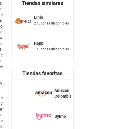
Tiendas similares
a,
un
de
Linio
en
2 cupones disponibles
no
na
pa
Rappi
do
s.
1 cupones disponibles
ue
io
ee
Tiendas favoritas
e
Amazon
Colombia
ue
 y
ar
ío
Bylmo
te
do