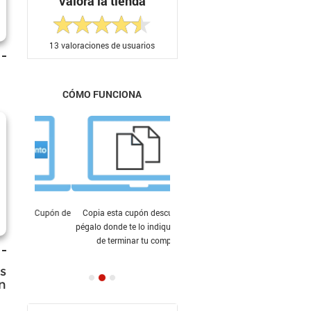
Valora la tienda
13
valoraciones de usuarios
CÓMO FUNCIONA
Copia esta cupón descuento y
pégalo donde te lo indiquen antes
de terminar tu compra.
s
n