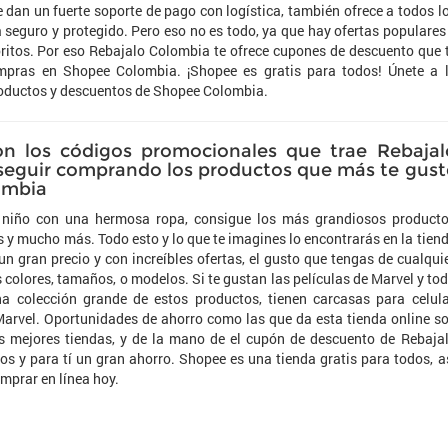
 dan un fuerte soporte de pago con logística, también ofrece a todos l
 seguro y protegido. Pero eso no es todo, ya que hay ofertas populares
ritos. Por eso Rebajalo Colombia te ofrece cupones de descuento que 
mpras en Shopee Colombia. ¡Shopee es gratis para todos! Únete a 
roductos y descuentos de Shopee Colombia.
con los códigos promocionales que trae Rebajal
seguir comprando los productos que más te gust
ombia
 tu niño con una hermosa ropa, consigue los más grandiosos product
 y mucho más. Todo esto y lo que te imagines lo encontrarás en la tien
n gran precio y con increíbles ofertas, el gusto que tengas de cualqui
s colores, tamaños, o modelos. Si te gustan las películas de Marvel y to
a colección grande de estos productos, tienen carcasas para celula
 Marvel. Oportunidades de ahorro como las que da esta tienda online s
s mejores tiendas, y de la mano de el cupón de descuento de Rebaja
s y para tí un gran ahorro. Shopee es una tienda gratis para todos, a
mprar en línea hoy.