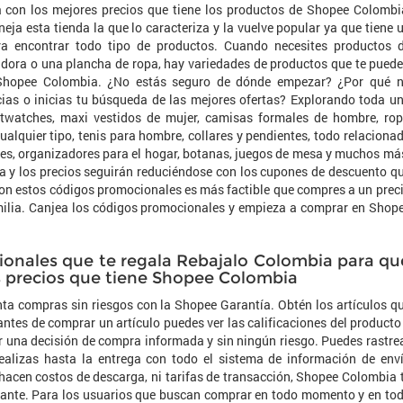
 con los mejores precios que tiene los productos de Shopee Colombi
eja esta tienda la que lo caracteriza y la vuelve popular ya que tiene 
ra encontrar todo tipo de productos. Cuando necesites productos 
adora o una plancha de ropa, hay variedades de productos que te pued
e Shopee Colombia. ¿No estás seguro de dónde empezar? ¿Por qué 
as o inicias tu búsqueda de las mejores ofertas? Explorando toda u
twatches, maxi vestidos de mujer, camisas formales de hombre, ro
cualquier tipo, tenis para hombre, collares y pendientes, todo relaciona
es, organizadores para el hogar, botanas, juegos de mesa y muchos má
 y los precios seguirán reduciéndose con los cupones de descuento q
on estos códigos promocionales es más factible que compres a un prec
amilia. Canjea los códigos promocionales y empieza a comprar en Shop
onales que te regala Rebajalo Colombia para qu
s precios que tiene Shopee Colombia
ta compras sin riesgos con la Shopee Garantía. Obtén los artículos q
 antes de comprar un artículo puedes ver las calificaciones del producto
r una decisión de compra informada y sin ningún riesgo. Puedes rastre
ealizas hasta la entrega con todo el sistema de información de env
acen costos de descarga, ni tarifas de transacción, Shopee Colombia 
stante. Para los usuarios que buscan comprar en todo momento y en to