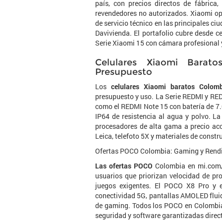
país, con precios directos de fábrica
revendedores no autorizados. Xiaomi op
de servicio técnico en las principales c
Davivienda. El portafolio cubre desde c
Serie Xiaomi 15 con cámara profesional y
Celulares Xiaomi Barat
Presupuesto
Los
celulares Xiaomi baratos Colom
presupuesto y uso. La Serie REDMI y RE
como el REDMI Note 15 con batería de 7
IP64 de resistencia al agua y polvo. L
procesadores de alta gama a precio ac
Leica, telefoto 5X y materiales de constr
Ofertas POCO Colombia: Gaming y Rendi
Las ofertas POCO
Colombia en mi.com/c
usuarios que priorizan velocidad de pro
juegos exigentes. El POCO X8 Pro y
conectividad 5G, pantallas AMOLED flui
de gaming. Todos los POCO en Colombia 
seguridad y software garantizadas dire