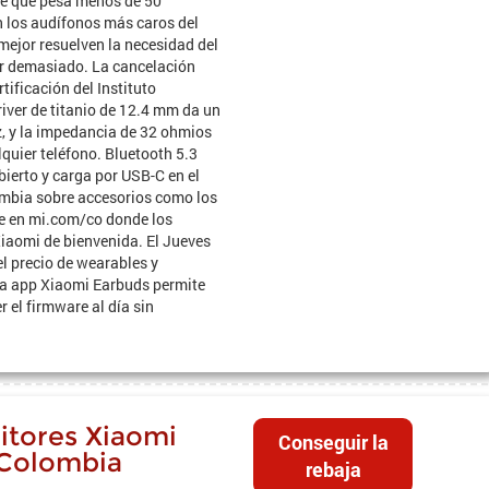
che que pesa menos de 50
 los audífonos más caros del
mejor resuelven la necesidad del
ar demasiado. La cancelación
tificación del Instituto
river de titanio de 12.4 mm da un
z, y la impedancia de 32 ohmios
quier teléfono. Bluetooth 5.3
ierto y carga por USB-C en el
mbia sobre accesorios como los
te en mi.com/co donde los
iaomi de bienvenida. El Jueves
l precio de wearables y
La app Xiaomi Earbuds permite
 el firmware al día sin
itores Xiaomi
Conseguir la
Colombia
rebaja