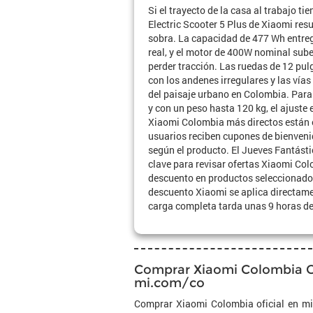
Si el trayecto de la casa al trabajo tie
Electric Scooter 5 Plus de Xiaomi resu
sobra. La capacidad de 477 Wh entre
real, y el motor de 400W nominal sube
perder tracción. Las ruedas de 12 pul
con los andenes irregulares y las vía
del paisaje urbano en Colombia. Para
y con un peso hasta 120 kg, el ajuste 
Xiaomi Colombia más directos están 
usuarios reciben cupones de bienven
según el producto. El Jueves Fantást
clave para revisar ofertas Xiaomi Co
descuento en productos seleccionados
descuento Xiaomi se aplica directam
carga completa tarda unas 9 horas de
Comprar Xiaomi Colombia O
mi.com/co
Comprar Xiaomi Colombia oficial en mi