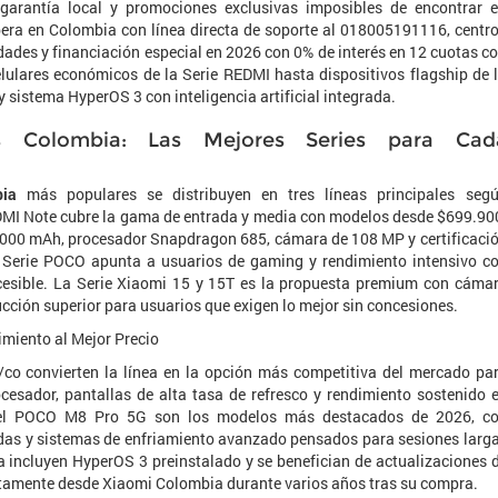
, garantía local y promociones exclusivas imposibles de encontrar 
era en Colombia con línea directa de soporte al 018005191116, centr
iudades y financiación especial en 2026 con 0% de interés en 12 cuotas c
elulares económicos de la Serie REDMI hasta dispositivos flagship de 
 sistema HyperOS 3 con inteligencia artificial integrada.
os Colombia: Las Mejores Series para Cad
bia
más populares se distribuyen en tres líneas principales seg
DMI Note cubre la gama de entrada y media con modelos desde $699.90
.000 mAh, procesador Snapdragon 685, cámara de 108 MP y certificaci
a Serie POCO apunta a usuarios de gaming y rendimiento intensivo c
cesible. La Serie Xiaomi 15 y 15T es la propuesta premium con cáma
ucción superior para usuarios que exigen lo mejor sin concesiones.
miento al Mejor Precio
o convierten la línea en la opción más competitiva del mercado pa
cesador, pantallas de alta tasa de refresco y rendimiento sostenido 
 el POCO M8 Pro 5G son los modelos más destacados de 2026, c
das y sistemas de enfriamiento avanzado pensados para sesiones larg
incluyen HyperOS 3 preinstalado y se benefician de actualizaciones 
ctamente desde Xiaomi Colombia durante varios años tras su compra.