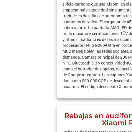
silicio-carbono que usa Xiaomi en el
empacar más capacidad sin aumentar e
traduce en dos días de autonomía re
continuas de video. El cargador de 45W
cobro aparte. La pantalla AMOLED de
brillo máximo y certificaciones TÜV d
y ritmo circadiano es de las más com
procesador Helio G200-Ultra en proc
MC2 maneja bien las redes sociales, 
demanda. Cámara principal de 200 MP 
NFC, Bluetooth 5.3 y conectividad 4G
como el borrador de objetos, reducción
de Google integrado. Los cupones X
dan hasta $60.000 COP de descuento 
usuarios. El código descuento Xiaomi
Rebajas en audífo
Xiaomi 