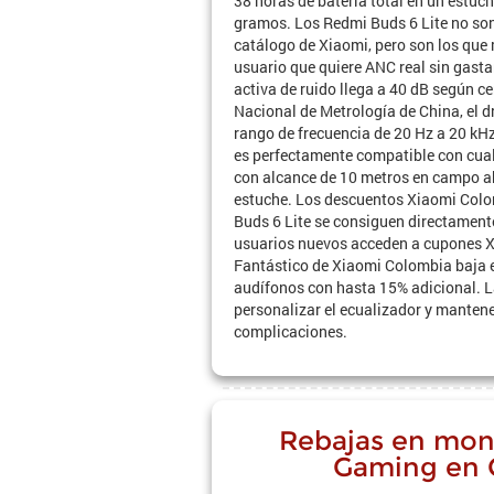
38 horas de batería total en un estu
gramos. Los Redmi Buds 6 Lite no son
catálogo de Xiaomi, pero son los que 
usuario que quiere ANC real sin gast
activa de ruido llega a 40 dB según cer
Nacional de Metrología de China, el d
rango de frecuencia de 20 Hz a 20 kH
es perfectamente compatible con cual
con alcance de 10 metros en campo ab
estuche. Los descuentos Xiaomi Colo
Buds 6 Lite se consiguen directamen
usuarios nuevos acceden a cupones X
Fantástico de Xiaomi Colombia baja e
audífonos con hasta 15% adicional. 
personalizar el ecualizador y mantener
complicaciones.
Rebajas en mon
Gaming en 