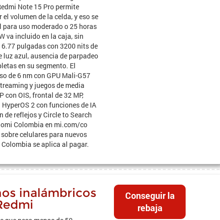
 Redmi Note 15 Pro permite
l volumen de la celda, y eso se
al para uso moderado o 25 horas
 va incluido en la caja, sin
 6.77 pulgadas con 3200 nits de
e luz azul, ausencia de parpadeo
pletas en su segmento. El
eso de 6 nm con GPU Mali-G57
streaming y juegos de media
con OIS, frontal de 32 MP,
. HyperOS 2 con funciones de IA
 de reflejos y Circle to Search
iaomi Colombia en mi.com/co
sobre celulares para nuevos
 Colombia se aplica al pagar.
nos inalámbricos
Conseguir la
Redmi
rebaja