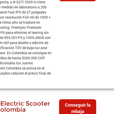
orta, y el G27i 2026 lo tiene
G medido en laboratorio a 200
 panel Fast IPS de 27 pulgadas
on resolución Full HD de 1920 ×
e ritmo alto se traduce en
osting. FreeSync Premium
GPU para eliminar el tearing sin
r de 95% DCI-P3 y 100% sRGB con
n útil para diseño o edición de
ificación TÜV de baja luz azul
ware. En Colombia se consigue en
mbia de hasta $200.000 COP
icionales los Jueves
omi Colombia se activa en el
lados reducen el precio final de
Electric Scooter
Conseguir la
Colombia
rebaja