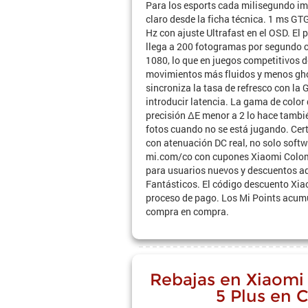
Para los esports cada milisegundo imp
claro desde la ficha técnica. 1 ms GT
Hz con ajuste Ultrafast en el OSD. El
llega a 200 fotogramas por segundo c
1080, lo que en juegos competitivos d
movimientos más fluidos y menos gh
sincroniza la tasa de refresco con la 
introducir latencia. La gama de colo
precisión ΔE menor a 2 lo hace tambié
fotos cuando no se está jugando. Cert
con atenuación DC real, no solo soft
mi.com/co con cupones Xiaomi Colo
para usuarios nuevos y descuentos ad
Fantásticos. El código descuento Xia
proceso de pago. Los Mi Points acumu
compra en compra.
Rebajas en Xiaomi 
5 Plus en 