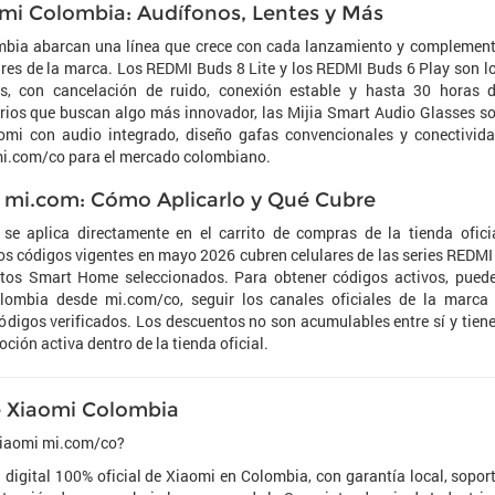
mi Colombia: Audífonos, Lentes y Más
bia abarcan una línea que crece con cada lanzamiento y complemen
ares de la marca. Los REDMI Buds 8 Lite y los REDMI Buds 6 Play son l
s, con cancelación de ruido, conexión estable y hasta 30 horas 
rios que buscan algo más innovador, las Mijia Smart Audio Glasses s
aomi con audio integrado, diseño gafas convencionales y conectivid
n mi.com/co para el mercado colombiano.
 mi.com: Cómo Aplicarlo y Qué Cubre
e aplica directamente en el carrito de compras de la tienda ofici
Los códigos vigentes en mayo 2026 cubren celulares de las series REDMI
ctos Smart Home seleccionados. Para obtener códigos activos, pued
olombia desde mi.com/co, seguir los canales oficiales de la marca
digos verificados. Los descuentos no son acumulables entre sí y tien
ión activa dentro de la tienda oficial.
e Xiaomi Colombia
 Xiaomi mi.com/co?
 digital 100% oficial de Xiaomi en Colombia, con garantía local, sopor