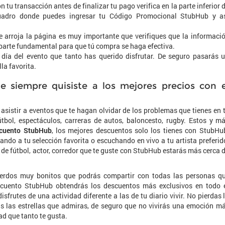
 tu transacción antes de finalizar tu pago verifica en la parte inferior 
cuadro donde puedes ingresar tu Código Promocional StubHub y a
te arroja la página es muy importante que verifiques que la informaci
 parte fundamental para que tú compra se haga efectiva.
 día del evento que tanto has querido disfrutar. De seguro pasarás 
la favorita.
e siempre quisiste a los mejores precios con e
asistir a eventos que te hagan olvidar de los problemas que tienes en 
útbol, espectáculos, carreras de autos, baloncesto, rugby. Estos y m
cuento StubHub
, los mejores descuentos solo los tienes con StubHu
ndo a tu selección favorita o escuchando en vivo a tu artista preferid
 de fútbol, actor, corredor que te guste con StubHub estarás más cerca 
cuerdos muy bonitos que podrás compartir con todas las personas q
scuento StubHub obtendrás los descuentos más exclusivos en todo 
sfrutes de una actividad diferente a las de tu diario vivir. No pierdas 
s las estrellas que admiras, de seguro que no vivirás una emoción m
ad que tanto te gusta.