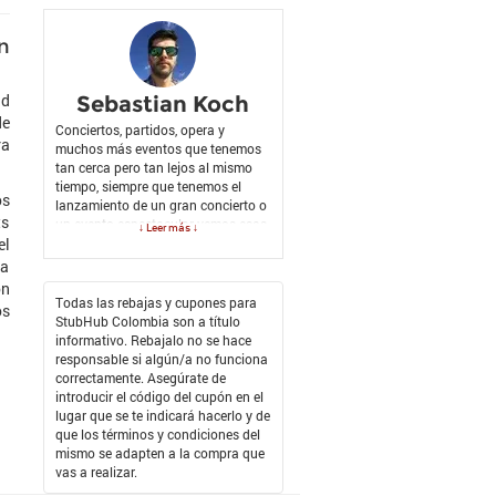
n
ad
Sebastian Koch
de
Conciertos, partidos, opera y
ra
muchos más eventos que tenemos
tan cerca pero tan lejos al mismo
tiempo, siempre que tenemos el
os
lanzamiento de un gran concierto o
ts
un evento espectacular vemos esas
↓ Leer más ↓
el
enormes filas que se generan en las
taquillas para poder comprar,
ea
pueden dar vueltas a la manzana,
on
pero y si en lugar de estar hay
Todas las rebajas y cupones para
os
perdiendo tiempo y aguantando frio
StubHub Colombia son a título
y hambre miramos otra mejor
informativo. Rebajalo no se hace
opción, ticketbis.com.co es una
responsable si algún/a no funciona
plataforma que encontré mientras
correctamente. Asegúrate de
buscaba como ahorrar tiempo
introducir el código del cupón en el
cuando quería asistir a un evento, la
lugar que se te indicará hacerlo y de
probé muchas veces y siempre fue
que los términos y condiciones del
tan efectiva que pensé que era
mismo se adapten a la compra que
mejor que estar en la fila, y así es
vas a realizar.
fue mucho mejor, un excelente