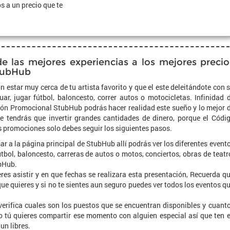
s a un precio que te
de las mejores experiencias a los mejores precio
tubHub
estar muy cerca de tu artista favorito y que el este deleitándote con 
tuar, jugar fútbol, baloncesto, correr autos o motocicletas. Infinidad 
pón Promocional StubHub podrás hacer realidad este sueño y lo mejor 
e tendrás que invertir grandes cantidades de dinero, porque el Códi
 promociones solo debes seguir los siguientes pasos.
ar a la página principal de StubHub allí podrás ver los diferentes event
útbol, baloncesto, carreras de autos o motos, conciertos, obras de teatr
ubHub.
ieres asistir y en que fechas se realizara esta presentación, Recuerda q
ue quieres y si no te sientes aun seguro puedes ver todos los eventos q
verifica cuales son los puestos que se encuentran disponibles y cuant
uro tú quieres compartir ese momento con alguien especial así que ten 
un libres.