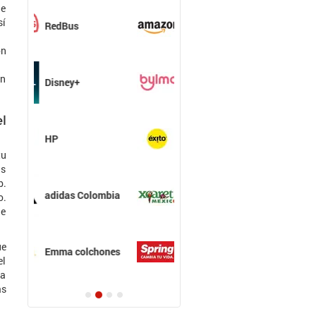
de
Amazon
sí
Colombia
ón
un
Bylmo
l
Éxito
tu
ás
b.
experiencias
o.
Xcaret
de
ue
Colchones Spring
el
la
ás