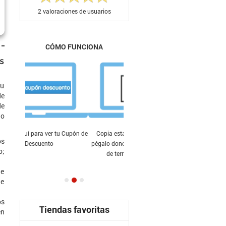
2
valoraciones de usuarios
CÓMO FUNCIONA
s
su
de
de
go
Copia esta cupón descuento y
os
pégalo donde te lo indiquen antes
o;
de terminar tu compra.
ue
ue
os
Tiendas favoritas
en