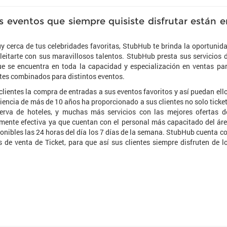
s eventos que siempre quisiste disfrutar están e
uy cerca de tus celebridades favoritas, StubHub te brinda la oportunid
leitarte con sus maravillosos talentos. StubHub presta sus servicios 
ue se encuentra en toda la capacidad y especialización en ventas pa
etes combinados para distintos eventos.
 clientes la compra de entradas a sus eventos favoritos y así puedan ell
riencia de más de 10 años ha proporcionado a sus clientes no solo ticke
serva de hoteles, y muchas más servicios con las mejores ofertas d
lmente efectiva ya que cuentan con el personal más capacitado del ár
onibles las 24 horas del día los 7 días de la semana. StubHub cuenta c
s de venta de Ticket, para que así sus clientes siempre disfruten de l