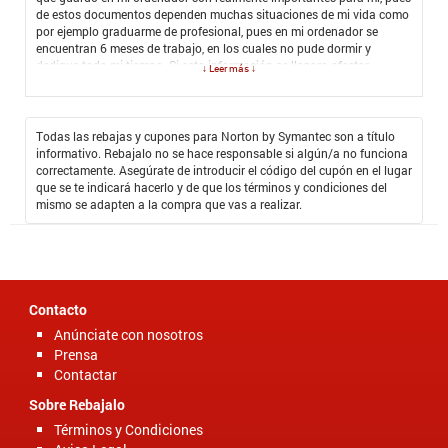
de estos documentos dependen muchas situaciones de mi vida como
por ejemplo graduarme de profesional, pues en mi ordenador se
encuentran 6 meses de trabajo, en los cuales no pude dormir y
dedique todo mi tiempo. Si esta información se llegara afectar
↓ Leer más ↓
perdería todo mi esfuerzo y trabajo, eso realmente seria devastador
para mí. Pero no tengo que pensar en que eso va a pasar porque con
Norton by Symantec me siento seguro de que todo va estar a salvo.
Adicional ya he tenido experiencias gratificantes con la versión
Todas las rebajas y cupones para Norton by Symantec son a título
gratuita, en estos momentos adquirí con mi
Cupón Promocional
informativo. Rebajalo no se hace responsable si algún/a no funciona
Norton by Symantec
una nueva versión con características mucho
correctamente. Asegúrate de introducir el código del cupón en el lugar
más potentes de seguridad, además de que mantiene mi equipo
que se te indicará hacerlo y de que los términos y condiciones del
seguro obtuve los descuentos más sensacionales del mercado, no
mismo se adapten a la compra que vas a realizar.
solo tengo en mis manos e mejor antivirus sino que ahorro dinero en
seguridad y calidad.
Contacto
Anúnciate con nosotros
Prensa
Contactar
Sobre Rebajalo
Términos y Condiciones