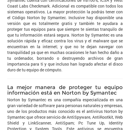
Symantec cuenta con certificaciones de VB100%, ICSA y West
Coast Labs Checkmark. Adicional es compatible con todos los
sistemas operativos. La mayor protección la podrás tener con
el Código Norton by Symantec. Inclusive hay disponible una
versión que es totalmente gratis y también te ayudara a
proteger tus equipos para que siempre te sientas tranquilo de
que tu información estará segura. Norton by Symantec es una
solución rápida y eficaz contra los virus y el malware que se
encuentran en la internet; y que no te dejan navegar con
tranquilidad ya que en muchas ocasiones le han hecho daño a
tu ordenador, borrando o destruyendo archivos de gran
importancia para ti y que incluso han logrado afectar el disco
duro de tu equipo de cómputo.
La mejor manera de proteger tu equipo
información está en Norton by Symantec
Norton by Symantec es una compañía especializada en una
gran variedad de software para personas naturales y empresas,
uno de los productos más conocido es el antivirus Norton by
Symantec que ofrece servicio de AntiSpyware, AntiRootkit, Web
Shield y LinkScanner, AntiSpam; Pc Tune Up, Identity
Protection y System Tools. Este antivirus se encuentra